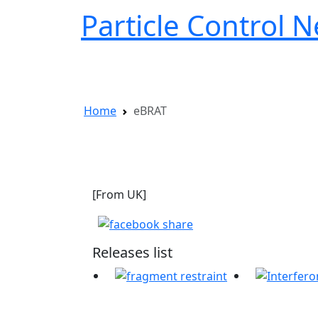
Particle Control N
P
Genres
Releases
Artists
About
Home
eBRAT
eBRAT
[From UK]
Releases list